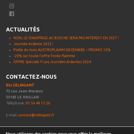
ACTUALITÉS
NON, LE CHAUFFAGE AU BOIS NE SERA PAS INTERDIT EN 2027 !
Journée Ardente 2025 !
Poêle du mois AUSTROFLAMM DECEMBRE – PROMO 10%͏‌ ͏‌
-20% sur toute l’offre Fonte Flamme
OFFRE Spéciale !!! Les Journées Ardentes 2024
CONTACTEZ-NOUS
Ets CELINGANT
72 rue Jean Mermoz
33185 LE HAILLAN
Téléphone:
05 56 48 12 20
E-mail:
contact@celingant.fr
Nous utilisons des cookies pour vous offrir la meilleure