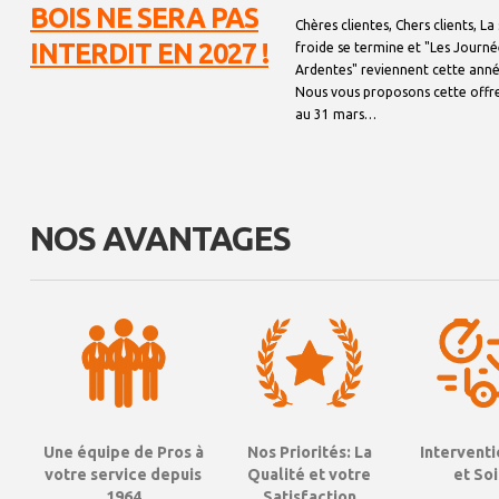
BOIS NE SERA PAS
Chères clientes, Chers clients, La
INTERDIT EN 2027 !
froide se termine et "Les Journé
Ardentes" reviennent cette anné
Nous vous proposons cette offr
au 31 mars…
NOS AVANTAGES
Nos Priorités: La
Une équipe de Pros à
Intervent
Qualité et votre
votre service depuis
et So
Satisfaction
1964