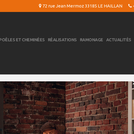
72 rue Jean Mermoz 33185 LE HAILLAN
+
POÊLES ET CHEMINÉES
RÉALISATIONS
RAMONAGE
ACTUALITÉS