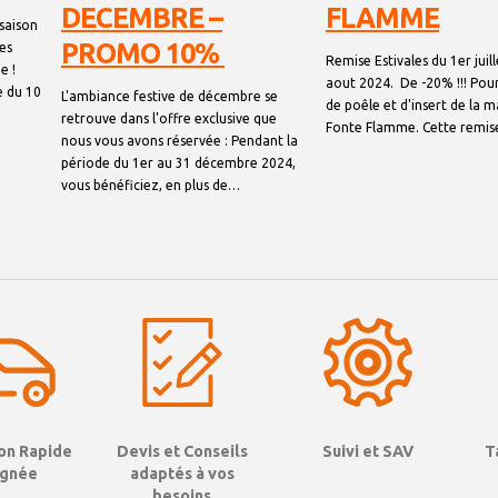
DECEMBRE –
FLAMME
 saison
PROMO 10%͏‌ ͏‌
es
Remise Estivales du 1er juil
e !
aout 2024. De -20% !!! Po
e du 10
L'ambiance festive de décembre se
de poêle et d'insert de la 
retrouve dans l'offre exclusive que
Fonte Flamme. Cette remi
nous vous avons réservée : Pendant la
période du 1er au 31 décembre 2024,
vous bénéficiez, en plus de…
Devis et Conseils
Suivi et SAV
T
ion Rapide
adaptés à vos
ignée
besoins