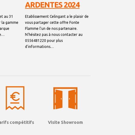
ARDENTES 2024
Toutes l'équipe des Et
Celingant vous souhai
let au 31
Etablissement Celingant a le plaisir de
chaleureuse année 20
ur la gamme
vous partager cette offre Fonte
hâte de collaborer ave
marque
Flamme l'un de nos partenaire.
futurs projet de chauf
se…
N'hésitez pas à nous contacter au
nous…
0556481220 pour plus
d'informations…
Visite Showroom
arifs compétitifs