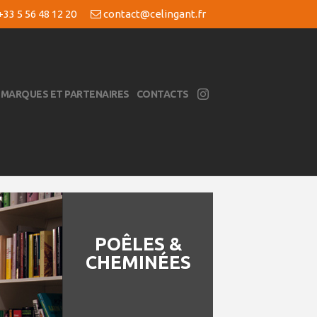
33 5 56 48 12 20
contact@celingant.fr
MARQUES ET PARTENAIRES
CONTACTS
POÊLES &
CHEMINÉES