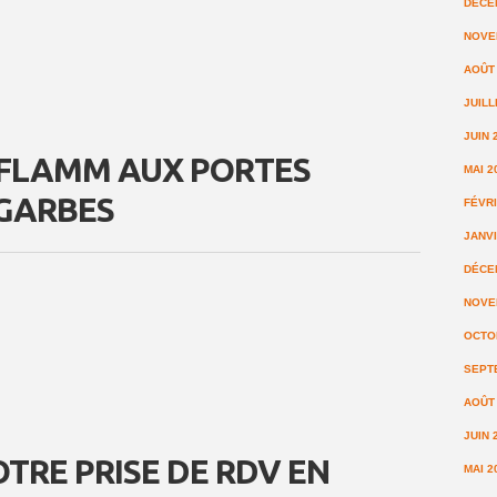
DÉCE
NOVE
AOÛT
JUILL
JUIN 
OFLAMM AUX PORTES
MAI 2
 GARBES
FÉVRI
JANVI
DÉCE
NOVE
OCTO
SEPT
AOÛT
JUIN 
TRE PRISE DE RDV EN
MAI 2